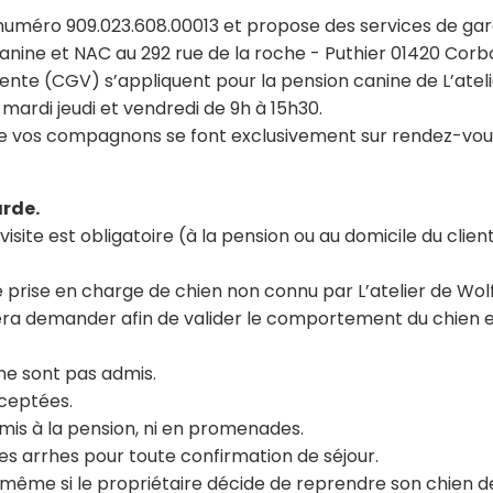
le numéro 909.023.608.00013 et propose des services de g
 canine et NAC au 292 rue de la roche - Puthier 01420 Cor
ente (CGV) s’appliquent pour la pension canine de L’atel
, mardi jeudi et vendredi de 9h à 15h30.
ts de vos compagnons se font exclusivement sur rendez-vou
arde.
te est obligatoire (à la pension ou au domicile du clien
 prise en charge de chien non connu par L’atelier de Wol
era demander afin de valider le comportement du chien e
 ne sont pas admis.
cceptées.
dmis à la pension, ni en promenades.
les arrhes pour toute confirmation de séjour.
, même si le propriétaire décide de reprendre son chien 