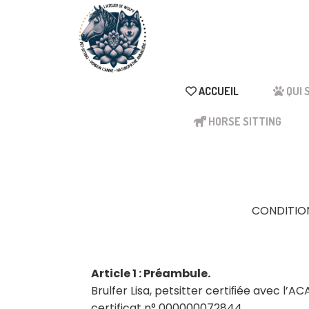
Panneau de gestion des cookies
ACCUEIL
QUI 
HORSE SITTING
CONDITION
Article 1 : Préambule.
Brulfer Lisa, petsitter certiﬁée avec l
certificat n° 000000072844.