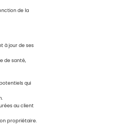
onction de la
t à jour de ses
me de santé,
potentiels qui
en.
urées au client
n propriétaire.