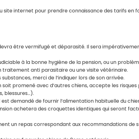
 site internet pour prendre connaissance des tarifs en f
 devra être vermifugé et déparasité. Il sera impérativemen
éjudiciable à la bonne hygiène de la pension, ou un problè
n traitement anti parasitaire ou une visite vétérinaire.
s substances, merci de l’indiquer lors de son arrivée.
n soit promené avec d’autres chiens, accepte les risques 
 blessures...).
il est demandé de fournir l’alimentation habituelle du chi
pension achetera des croquettes identiques qui seront fact
ment un repas correspondant aux recommandations de so
s.