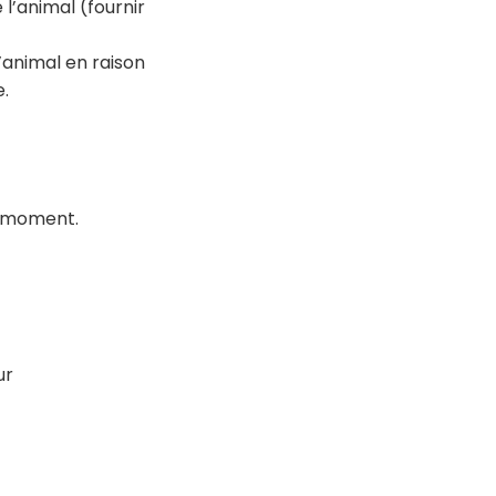
l’animal (fournir
’animal en raison
e.
t moment.
eur