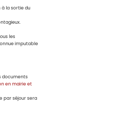
à la sortie du
contagieux.
tous les
econnue imputable
des documents
on en mairie et
re par séjour sera