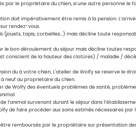
és par le propriétaire du chien, si une autre personne le fa
ation doit impérativement être remis à la pension. L’arriv
sur rendez-vous.
(jouets, tapis, corbeilles...) mais décline toute responsa
ur le bon déroulement du séjour mais décline toutes resp
 est conscient de la hauteur des clotûres) / maladie / déc
sion du à votre chien, L'atelier de Wolfy se reserve le d
 neuf au proprietaire du chien.
elier de Wolfy des éventuels problèmes de santé, problème
animal.
de l’animal survenant durant le séjour dans l’établisseme
olfy de faire procéder aux soins estimés nécessaires par l
 être remboursés par le propriétaire sur présentation des 