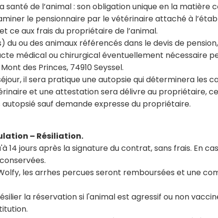
 santé de l’animal : son obligation unique en la matière con
aminer le pensionnaire par le vétérinaire attaché à l’éta
t ce aux frais du propriétaire de l’animal.
s) du ou des animaux référencés dans le devis de pension
t acte médical ou chirurgical éventuellement nécessaire p
 Mont des Princes, 74910 Seyssel.
éjour, il sera pratique une autopsie qui déterminera les 
inaire et une attestation sera délivre au propriétaire, ce
s autopsié sauf demande expresse du propriétaire.
ulation – Résiliation.
'à 14 jours après la signature du contrat, sans frais. En c
t conservées.
 de Wolfy, les arrhes percues seront remboursées et une 
résilier la réservation si l'animal est agressif ou non vacci
titution.