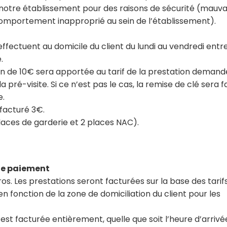
ar notre établissement pour des raisons de sécurité (mauv
omportement inapproprié au sein de l’établissement).
effectuent au domicile du client du lundi au vendredi entre
é.
on de 10€ sera apportée au tarif de la prestation deman
a pré-visite. Si ce n’est pas le cas, la remise de clé sera
te.
 facturé 3€.
places de garderie et 2 places NAC).
 de paiement
ros. Les prestations seront facturées sur la base des tari
 fonction de la zone de domiciliation du client pour les
t facturée entièrement, quelle que soit l’heure d’arrivé