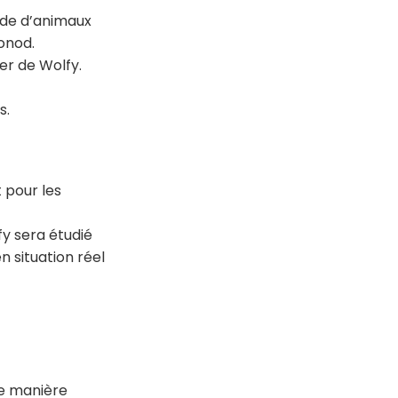
arde d’animaux
bonod.
ier de Wolfy.
s.
t pour les
fy sera étudié
n situation réel
de manière