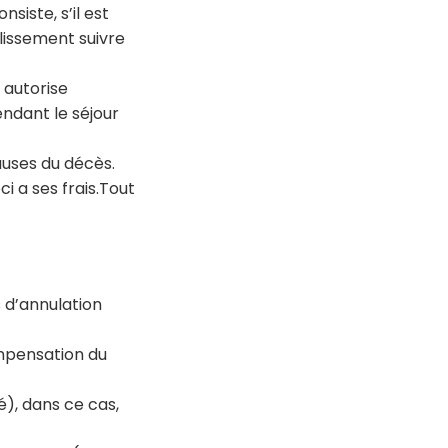
siste, s’il est
blissement suivre
, autorise
endant le séjour
causes du décès.
ci a ses frais.Tout
as d’annulation
compensation du
né), dans ce cas,