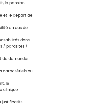
it, la pension
ée et le départ de
bilité en cas de
onsabilités dans
ès / parasites /
roit de demander
s caractériels ou
nt, le
a clinique
justificatifs