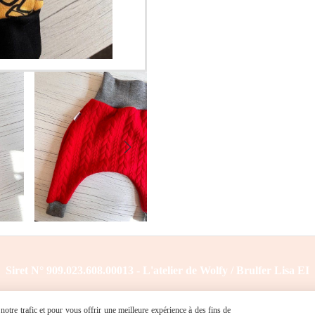
Siret N° 909.023.608.00013 - L'atelier de Wolfy / Brulfer Lisa EI
otre trafic et pour vous offrir une meilleure expérience à des fins de