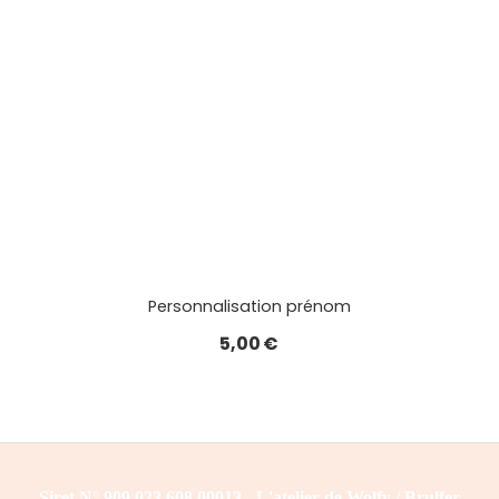
Personnalisation prénom
5,00
€
Siret N° 909.023.608.00013 - L'atelier de Wolfy / Brulfer